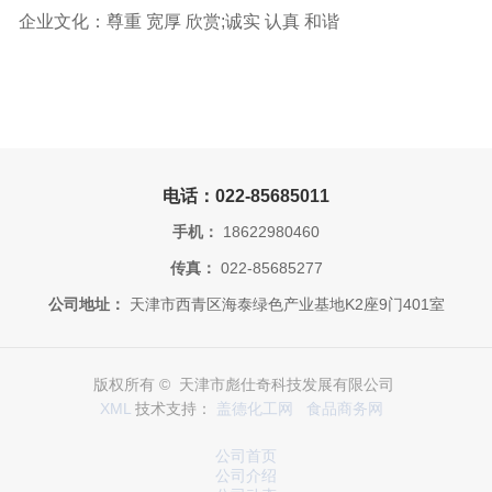
企业文化：尊重 宽厚 欣赏;诚实 认真 和谐
电话：022-85685011
手机：
18622980460
传真：
022-85685277
公司地址：
天津市西青区海泰绿色产业基地K2座9门401室
版权所有 © 天津市彪仕奇科技发展有限公司
XML
技术支持：
盖德化工网
食品商务网
公司首页
公司介绍