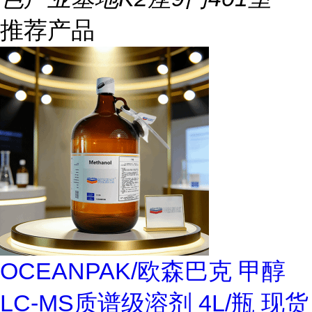
推荐产品
OCEANPAK/欧森巴克 甲醇
LC-MS质谱级溶剂 4L/瓶 现货