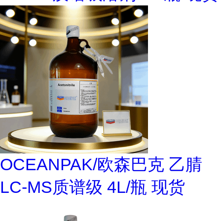
OCEANPAK/欧森巴克 乙腈
LC-MS质谱级 4L/瓶 现货