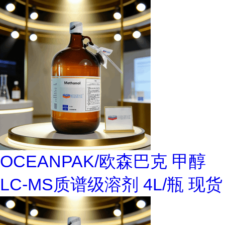
OCEANPAK/欧森巴克 甲醇
LC-MS质谱级溶剂 4L/瓶 现货