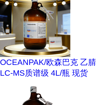
OCEANPAK/欧森巴克 乙腈
LC-MS质谱级 4L/瓶 现货