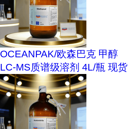
OCEANPAK/欧森巴克 甲醇
LC-MS质谱级溶剂 4L/瓶 现货