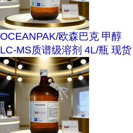
OCEANPAK/欧森巴克 甲醇
LC-MS质谱级溶剂 4L/瓶 现货