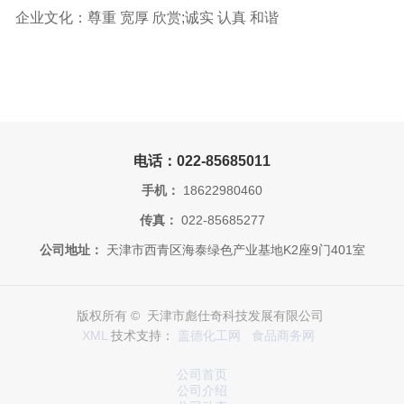
企业文化：尊重 宽厚 欣赏;诚实 认真 和谐
电话：022-85685011
手机：
18622980460
传真：
022-85685277
公司地址：
天津市西青区海泰绿色产业基地K2座9门401室
版权所有 © 天津市彪仕奇科技发展有限公司
XML
技术支持：
盖德化工网
食品商务网
公司首页
公司介绍