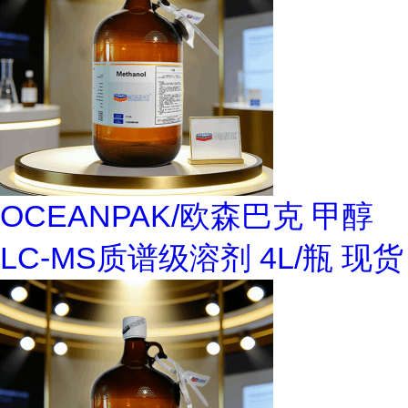
OCEANPAK/欧森巴克 甲醇
LC-MS质谱级溶剂 4L/瓶 现货