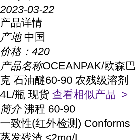
2023-03-22
产品详情
产地
中国
价格：
420
产品名称
OCEANPAK/欧森巴
克 石油醚60-90 农残级溶剂
4L/瓶 现货
查看相似产品 >
简介
沸程
60-90
一致性(红外检测)
Conforms
蒸发残渣
≤2mg/L