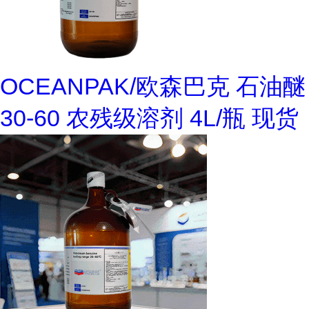
OCEANPAK/欧森巴克 石油醚
30-60 农残级溶剂 4L/瓶 现货