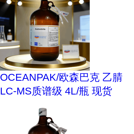
OCEANPAK/欧森巴克 乙腈
LC-MS质谱级 4L/瓶 现货