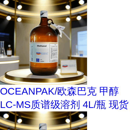
OCEANPAK/欧森巴克 甲醇
LC-MS质谱级溶剂 4L/瓶 现货