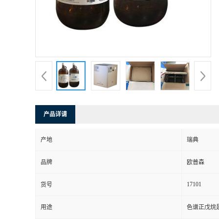
产品详请
产地
瑞典
品牌
欧普森
17101
货号
用途
色谱正戊烷