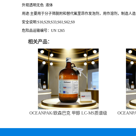
外观透明无色 液体
用途:主要用于分子筛脱附和替代氟里昂作发泡剂，用作溶剂，制造人
安全说明:S16;S29;S33;S61;S62;S9
危险品运输编号：UN 1265
相关产品：
OCEANPAK/欧森巴克 甲醇 LC-MS质谱级
OCEAN
溶剂 4L/瓶 现货