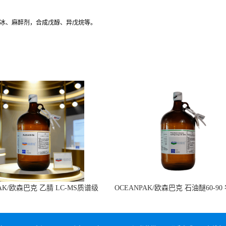
造冰、麻醉剂，合成戊醇、异戊烷等。
PAK/欧森巴克 乙腈 LC-MS质谱级
OCEANPAK/欧森巴克 石油醚60-90
4L/瓶 现货
溶剂 4L/瓶 现货