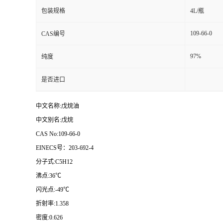
包装规格
4L/瓶
109-66-0
CAS编号
97%
纯度
是否进口
中文名称:戊烷油
中文别名:戊烷
CAS No:109-66-0
EINECS号：203-692-4
分子式:C5H12
沸点:36℃
闪光点:-49℃
折射率:1.358
密度:0.626