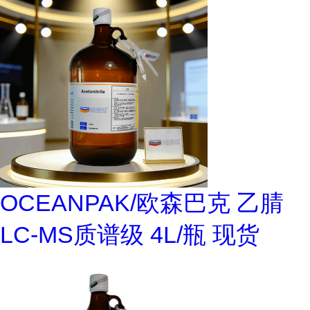
OCEANPAK/欧森巴克 乙腈
LC-MS质谱级 4L/瓶 现货