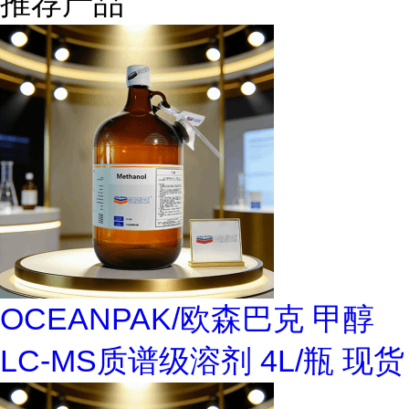
推荐产品
OCEANPAK/欧森巴克 甲醇
LC-MS质谱级溶剂 4L/瓶 现货