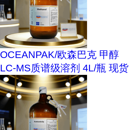
OCEANPAK/欧森巴克 甲醇
LC-MS质谱级溶剂 4L/瓶 现货