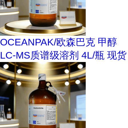
OCEANPAK/欧森巴克 甲醇
LC-MS质谱级溶剂 4L/瓶 现货