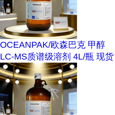
OCEANPAK/欧森巴克 甲醇
LC-MS质谱级溶剂 4L/瓶 现货