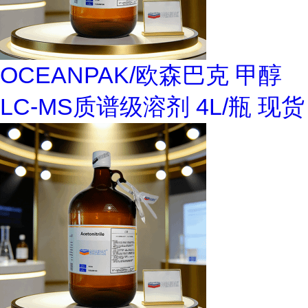
OCEANPAK/欧森巴克 甲醇
LC-MS质谱级溶剂 4L/瓶 现货