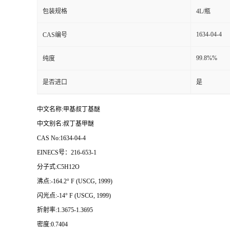
包装规格
4L/瓶
1634-04-4
CAS编号
99.8%%
纯度
是否进口
是
中文名称:甲基叔丁基醚
中文别名:叔丁基甲醚
CAS No:1634-04-4
EINECS号：216-653-1
分子式:C5H12O
沸点:-164.2° F (USCG, 1999)
闪光点:-14° F (USCG, 1999)
折射率:1.3675-1.3695
密度:0.7404