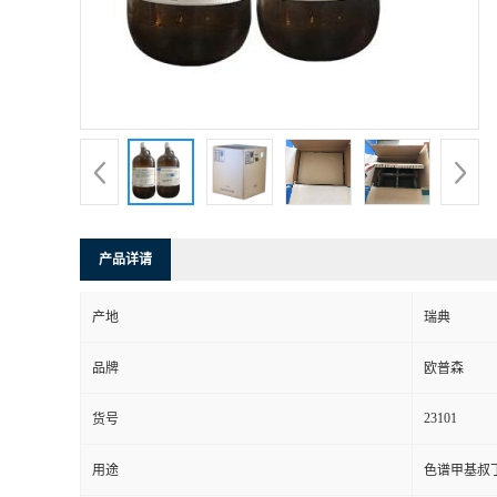
产品详请
产地
瑞典
品牌
欧普森
23101
货号
用途
色谱甲基叔