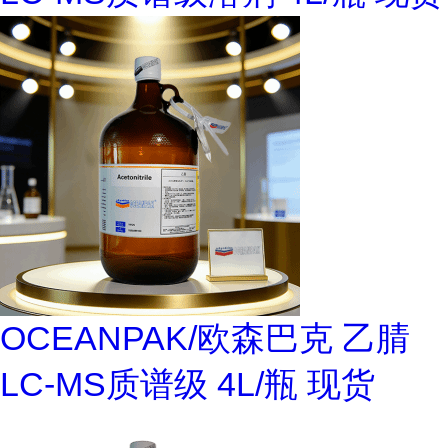
OCEANPAK/欧森巴克 乙腈
LC-MS质谱级 4L/瓶 现货