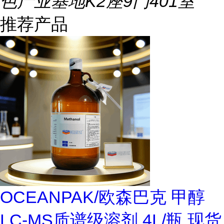
色产业基地K2座9门401室
推荐产品
OCEANPAK/欧森巴克 甲醇
LC-MS质谱级溶剂 4L/瓶 现货