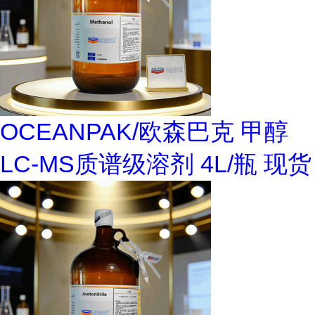
OCEANPAK/欧森巴克 甲醇
LC-MS质谱级溶剂 4L/瓶 现货